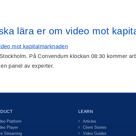
ska lära er om video mot kapi
 i Stockholm. På Convendum klockan 08:30 kommer arbe
en panel av experter.
ODUCT
LEARN
deo Platform
Articles
deo Player
Client Stories
ve Streaming
Video Guides