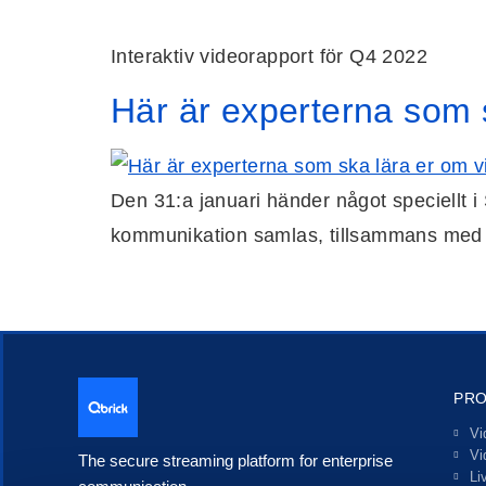
Interaktiv videorapport för Q4 2022
Här är experterna som 
Den 31:a januari händer något speciellt
kommunikation samlas, tillsammans med 
PR
Vi
Vi
The secure streaming platform for enterprise
Li