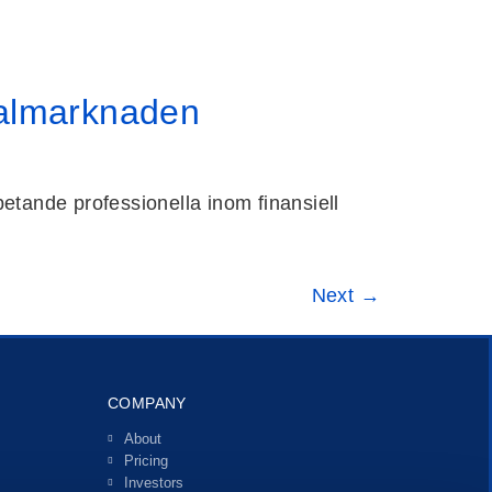
talmarknaden
tande professionella inom finansiell
Next
→
COMPANY
About
Pricing
Investors