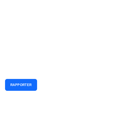
VÄLKOMMEN TILL QBRICK
Vi levererar den mest
engagerande och konverterande
videoplattformen.
RAPPORTER