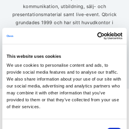
kommunikation, utbildning, sälj- och
presentationsmaterial samt live-event. Qbrick
grundades 1999 och har sitt huvudkontor i
Stockholm. Bolaget har helägda dotterbolag i
Sverige, Norge, Danmark och Finland.
Huvudkontoret ligger i Stockholm, och aktien
är noterad på NGM Growth Market.
This website uses cookies
We use cookies to personalise content and ads, to
LÄS MER OM QBRICK
provide social media features and to analyse our traffic.
We also share information about your use of our site with
our social media, advertising and analytics partners who
may combine it with other information that you’ve
provided to them or that they’ve collected from your use
of their services.
Senaste i pressmeddelanden
2026-07-09 08:40
Consent