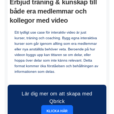
Erbjud träning & kunskap till
både era medlemmar och
kollegor med video
Ett
tydligt
use case för
interaktiv
video
är
just
kurser
,
träning
och
coach
ing
.
Bygg
egna
interaktiva
kurser
som
går
igenom
allting
som
era
medlemmar
e
l
ler
nya
a
n
ställda
behö
ve
r
veta
.
B
er
o
end
e
på
hu
r
vide
o
n
b
y
ggs
upp
kan
tittare
n
se
om
dela
r
,
ell
e
r
ho
p
pa
öv
e
r
d
e
lar
s
om
in
te
känns
relevant.
Detta
forma
t
ko
m
mer
öka
för
s
tåe
l
sen
och
behå
llni
ngen
av
infor
m
ati
onen
som
delas.
Lär dig mer om att skapa med
Qbrick
KLICKA HÄR