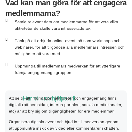
Vad kan man göra för att engagera
medlemmarna?
Samla relevant data om medlemmarna för att veta vilka
aktiviteter de skulle vara intresserade av.
Tänk på att erbjuda online-event, så som workshops och
webinarer, för att tillgodose alla medlemmars intressen och
möjligheter att vara med.
Uppmuntra till medlemmars medverkan för att ytterligare
främja engagemang i gruppen.
Hur vi kan hjälpa till
Att se till att information, aktiviteter och engagemang finns
digitalt (på hemsidan, interna portalen, sociala mediekanaler,
etc) är att bry sig om tillgängligheten för era medlemmar.
Organisera digitala event och bjud in till medverkan genom
att uppmuntra inskick av video eller kommentarer i chatten.