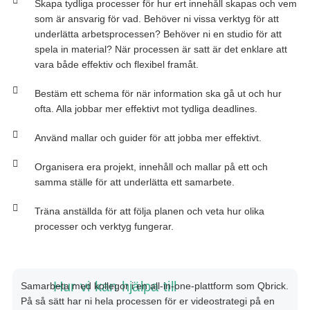
Skapa tydliga processer för hur ert innehåll skapas och vem
som är ansvarig för vad. Behöver ni vissa verktyg för att
underlätta arbetsprocessen? Behöver ni en studio för att
spela in material? När processen är satt är det enklare att
vara både effektiv och flexibel framåt.
Bestäm ett schema för när information ska gå ut och hur
ofta. Alla jobbar mer effektivt mot tydliga deadlines.
Använd mallar och guider för att jobba mer effektivt.
Organisera era projekt, innehåll och mallar på ett och
samma ställe för att underlätta ett samarbete.
Träna anställda för att följa planen och veta hur olika
processer och verktyg fungerar.
Hur vi kan hjälpa till
Samarbeta
med
kollegor
i
en
all-in-one-
plattform
som
Qbrick
.
På
så
sätt
har
ni
hela
processen
för er
videostrategi
på
en