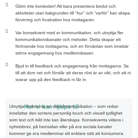
Glöm inte kontexten! Att bara presentera beslut och
aktiviteter utan bakgrunden till “hur” och “varför” kan skapa
förvirring och frustration hos mottagaren.
Var konsekvent med er kommunikation, och utnyttja fler
kommunikationskanaler och metoder. Detta skapar ett
förtroende hos mottagarna, och en förväntan som innebär
större engagemang hos medlemsbasen.
Bjud in till feedback och engagemang från mottagarna. Se
till att dom vet och förstår att deras röst är av vikt, och att ni
svarar upp på den feedback ni får in.
Hur vi kan hjälpa till
Utnyttja
fördelarna
av
v
ideokommunikation
–
s
om
redan
i
nnefattar
den
s
ortens
p
ersonlig
touch
o
ch
v
isuell
t
ydlighet
s
om
text
o
ch
b
ild
i
nte
k
an
återskapa
.
Konsekventa
videos
i
nyhetsbrev
,
på
hemsidan
eller
på
era
sociala
kanaler
kommer
ge
era
medlemmar
ett
enklare
sätt
att
konsumera