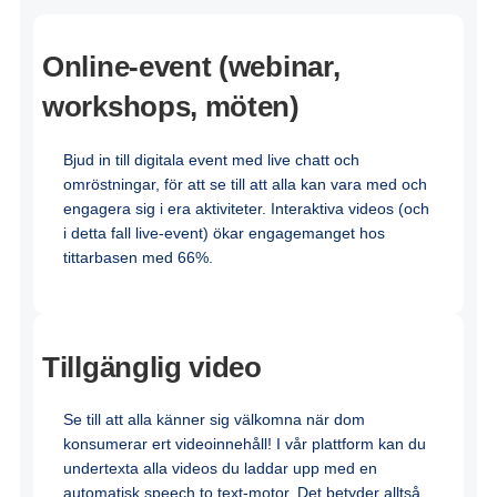
Online-event (webinar,
workshops, möten)
Bjud
in till
digitala
event med live
chatt
och
omröstningar
, för
att
se till
att
alla
kan
vara
med
och
engagera
sig
i
era
aktiviteter
.
Interaktiva
videos (
och
i
detta
fall live-event)
ökar
engagemanget
hos
tittarbasen
med 66%.
Tillgänglig video
Se till att alla känner sig välkomna när dom
konsumerar ert videoinnehåll! I vår plattform kan du
undertexta alla videos du laddar upp med en
automatisk speech to text-motor. Det betyder alltså