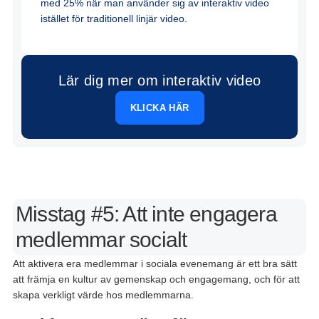
med 25% när man använder sig av interaktiv video
istället för traditionell linjär video.
Lär dig mer om interaktiv video
KLICKA HÄR
Misstag #5: Att inte engagera
medlemmar socialt
Att
aktivera
era
medlemmar
i
sociala
evenemang
är
ett
bra
sätt
att
främja
en
kultur av
gemenskap
och
engagemang
,
och
för
att
skapa
verkligt
värde
hos
medlemmarna
.