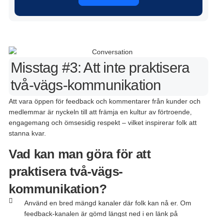
Misstag #3: Att inte praktisera
två-vägs-kommunikation
Att
vara
öppen
för feedback
och
kommentarer
från
kunder
och
medlemmar
är
nyckeln
till
att
främja
en
kultur av
förtroende
,
engagemang
och
ömsesidig
respekt
–
vilket
inspirerar
folk
att
stanna
kvar
.
Vad kan man göra för att
praktisera två-vägs-
kommunikation?
Använd en bred mängd kanaler där folk kan nå er. Om
feedback-kanalen är gömd längst ned i en länk på