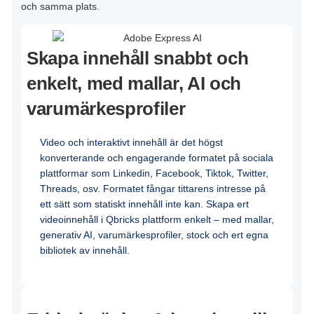
och
samma
plats.
Skapa innehåll snabbt och
enkelt, med mallar, AI och
varumärkesprofiler
Video
och
interaktivt
innehåll
är
det
högst
konverterande
och
engagerande
formatet
på
sociala
plattformar
som
Linkedin
, Facebook,
Tiktok
, Twitter,
T
hreads,
osv
.
Formatet
fångar
tittarens
intresse
på
ett
sätt
som
statiskt
innehåll
inte
kan.
Skapa
ert
videoinnehåll
i
Qbricks
plattform
enkelt
– med
mallar
,
generativ AI,
varumärkesprofiler
, stock
och
e
rt
egna
bibliotek
av
innehåll
.