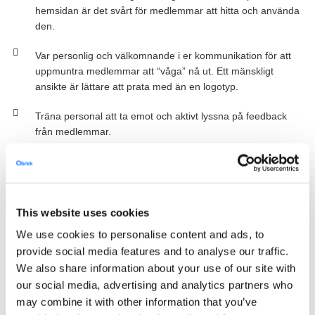
hemsidan är det svårt för medlemmar att hitta och använda
den.
Var personlig och välkomnande i er kommunikation för att
uppmuntra medlemmar att “våga” nå ut. Ett mänskligt
ansikte är lättare att prata med än en logotyp.
Träna personal att ta emot och aktivt lyssna på feedback
från medlemmar.
Hur vi kan hjälpa till
Ta chansen att prata med era medlemmar på ett sätt som
engagerar dom på riktigt – även hemma i soffan.
This website uses cookies
Utnyttja en all-in-one-plattform som Qbrick för att skapa
We use cookies to personalise content and ads, to
engagerande online-event som webinar och workshops med
provide social media features and to analyse our traffic.
live chatt, omröstningar och interaktivitet. Och ett gränssnitt
We also share information about your use of our site with
som är enkelt för vem som helst att använda!
our social media, advertising and analytics partners who
may combine it with other information that you’ve