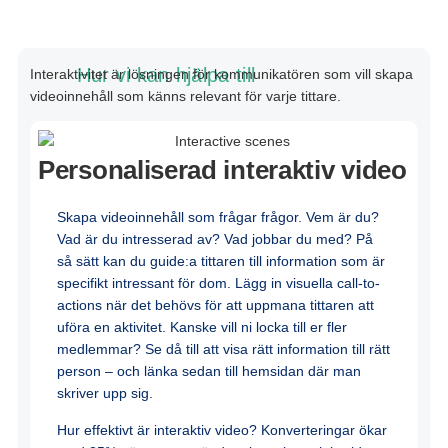
Hur vi kan hjälpa till
Interaktivitet
är
lösningen
för
kommunikatören
som
vill
skapa
videoinnehåll
som
känns
relevant för
varje
tittare
.
Personaliserad interaktiv video
Skapa videoinnehåll som frågar frågor. Vem är du?
Vad är du intresserad av? Vad jobbar du med? På
så sätt kan du guide:a tittaren till information som är
specifikt intressant för dom. Lägg in visuella call-to-
actions när det behövs för att uppmana tittaren att
uföra en aktivitet. Kanske vill ni locka till er fler
medlemmar? Se då till att visa rätt information till rätt
person – och länka sedan till hemsidan där man
skriver upp sig.
Hur effektivt är interaktiv video? Konverteringar ökar