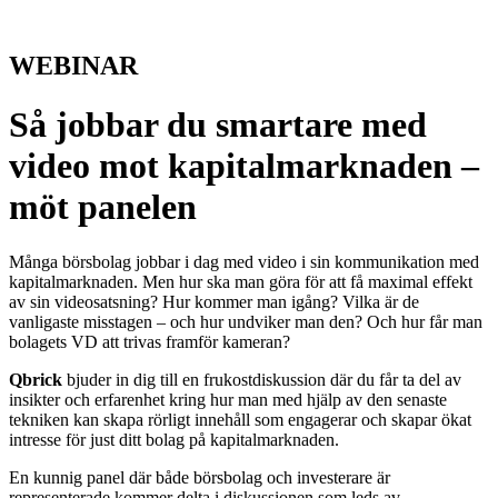
WEBINAR
Så jobbar du smartare med
video mot kapitalmarknaden –
möt panelen
Många börsbolag jobbar i dag med video i sin kommunikation med
kapitalmarknaden. Men hur ska man göra för att få maximal effekt
av sin videosatsning? Hur kommer man igång? Vilka är de
vanligaste misstagen – och hur undviker man den? Och hur får man
bolagets VD att trivas framför kameran?
Qbrick
bjuder in dig till en frukostdiskussion där du får ta del av
insikter och erfarenhet kring hur man med hjälp av den senaste
tekniken kan skapa rörligt innehåll som engagerar och skapar ökat
intresse för just ditt bolag på kapitalmarknaden.
En kunnig panel där både börsbolag och investerare är
representerade kommer delta i diskussionen som leds av