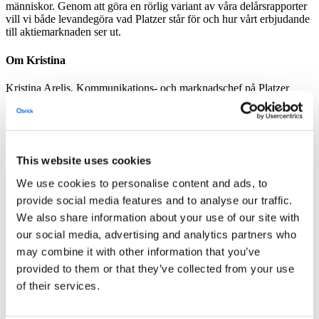
människor. Genom att göra en rörlig variant av våra delårsrapporter
vill vi både levandegöra vad Platzer står för och hur vårt erbjudande
till aktiemarknaden ser ut.
Om Kristina
Kristina Arelis, Kommunikations- och marknadschef på Platzer
Fastigheter sedan 2015, med drygt 20 års erfarenhet av B2B-
kommunikation inom framför allt fastighet, bygg och IT.
Sara Abrahamsson Carlson
This website uses cookies
We use cookies to personalise content and ads, to
Varför tycker du att man ska använda video i sin
provide social media features and to analyse our traffic.
kommunikation med aktiemarknaden?
We also share information about your use of our site with
our social media, advertising and analytics partners who
Videoformatet är ett effektivt och lättillgängligt sätt att kommunicera
med marknaden, som ett komplement till rapporter exempelvis. Våra
may combine it with other information that you’ve
bokslutsfilmer, där vår vd och CFO kommenterar och förklarar
provided to them or that they’ve collected from your use
resultatet på ett personligt och mindre formellt sätt, är väldigt
of their services.
uppskattade av de som följer Wallenstam.
Om Sara