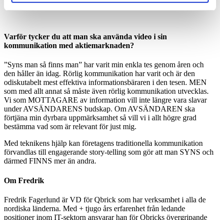
Varför tycker du att man ska använda video i sin
kommunikation med aktiemarknaden?
”Syns man så finns man” har varit min enkla tes genom åren och
den håller än idag. Rörlig kommunikation
har varit
och
är
den
odiskutabelt mest effektiva informationsbäraren i den tesen. MEN
som med allt annat så måste även rörlig kommunikation utvecklas.
Vi som MOTTAGARE av information vill inte längre vara slavar
under AVSÄNDARENS budskap. Om AVSÄNDAREN ska
förtjäna min dyrbara uppmärksamhet så vill vi i allt högre grad
bestämma vad som är relevant för just mig.
Med teknikens hjälp kan företagens traditionella kommunikation
förvandlas till engagerande story-telling som gör att man SYNS och
därmed FINNS mer än andra.
Om Fredrik
Fredrik Fagerlund är VD för Qbrick som har verksamhet i alla de
nordiska länderna. Med + tjugo års erfarenhet från ledande
positioner inom IT-sektorn ansvarar han för Qbricks övergripande