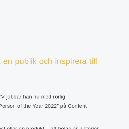
en publik och inspirera till
TV jobbar han nu med rörlig
Person of the Year 2022” på Content
t eller en produkt – ett bolag är historier.