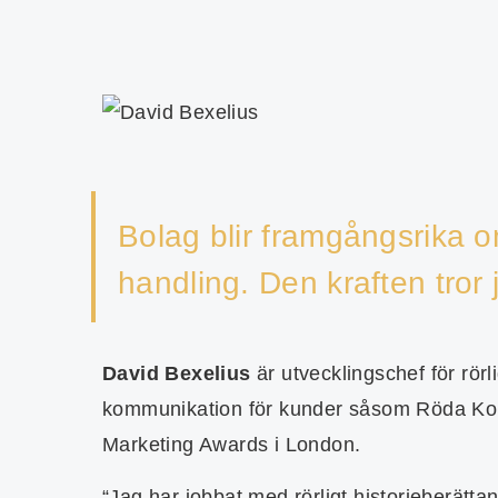
Bolag blir framgångsrika om
handling. Den kraften tror 
David Bexelius
är utvecklingschef för rö
kommunikation för kunder såsom Röda Kors
Marketing Awards i London.
“Jag har jobbat med rörligt historieberättan