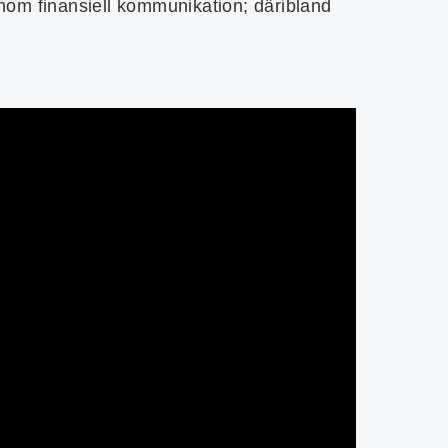
inom finansiell kommunikation; däribland