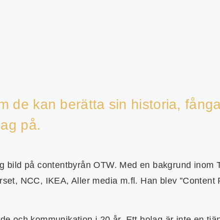
 de kan berätta sin historia, fånga 
jag på.
rlig bild på contentbyrån OTW. Med en bakgrund inom 
et, NCC, IKEA, Aller media m.fl. Han blev ”Content 
de och kommunikation i 20 år. Ett bolag är inte en tjäns