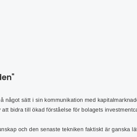
den"
 på något sätt i sin kommunikation med kapitalmarkna
av att bidra till ökad förståelse för bolagets investm
unskap och den senaste tekniken faktiskt är ganska lät