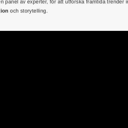
anel av experter, för att utforska framtida trender 
ion
och storytelling.