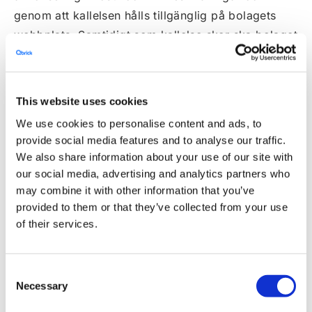
genom att kallelsen hålls tillgänglig på bolagets
webbplats. Samtidigt som kallelse sker ska bolaget
genom annonsering i Dagens Industri upplysa om
att kallelse har skett.
9 Rätt att delta vid
This website uses cookies
bolagsstämma
We use cookies to personalise content and ads, to
provide social media features and to analyse our traffic.
Rätt att delta vid bolagsstämma har sådan
We also share information about your use of our site with
aktieägare som upptagits i aktieboken på sätt som
our social media, advertising and analytics partners who
may combine it with other information that you’ve
föreskrivs i 7 kap. 28 § 3 stycket aktiebolagslagen
provided to them or that they’ve collected from your use
(2005:551) och som anmält sig hos bolaget senast
of their services.
den dag som anges i kallelsen till bolagsstämman.
Sistnämnda dag får inte vara söndag, annan allmän
helgdag, lördag, midsommarafton, julafton eller
Consent
Necessary
Selection
nyårsafton och inte infalla tidigare än femte
vardagen före bolagsstämman. Aktieägaren får vid