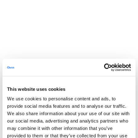
Analyser
På den här sidan tillhandahålls så kallade
uppdragsanalyser. Det innebär att respektive aktör har
mottagit betalning av Qbrick för att genomföra
analysen. Eventuella estimat, prognoser eller andra
This website uses cookies
åsikter som presenteras i analyserna representerar
We use cookies to personalise content and ads, to
inte Qbrick eller dess företagsledning.
provide social media features and to analyse our traffic.
We also share information about your use of our site with
Dokument
our social media, advertising and analytics partners who
may combine it with other information that you’ve
provided to them or that they’ve collected from your use