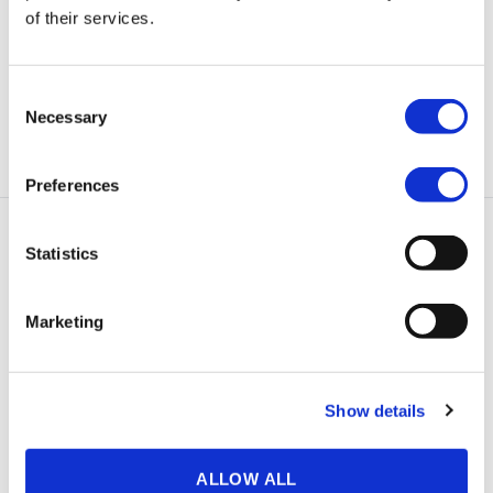
2021-08-23
Emergers
of their services.
Consent
Necessary
2021-05-25
Selection
Emergers
Preferences
Statistics
Privacy
Marketing
Cookies
FÖR INVESTERARE
Show details
Om Qbrick
Bolagsstyrning
ALLOW ALL
Rapporter, analyser & presentationer