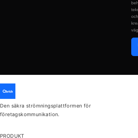
beh
tek
oc
kre
väg
Den säkra strömningsplattformen för
företagskommunikation.
PRODUKT