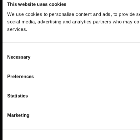
This website uses cookies
interaktiva uppl
We use cookies to personalise content and ads, to provide soc
LÄS MER
social media, advertising and analytics partners who may comb
services.
Consent
Necessary
Selection
Allt du behöver för att
lyckas i en och samma
Preferences
plattform
Statistics
Marketing
Skapa
Hantera
Dela
Analys
och
bädda