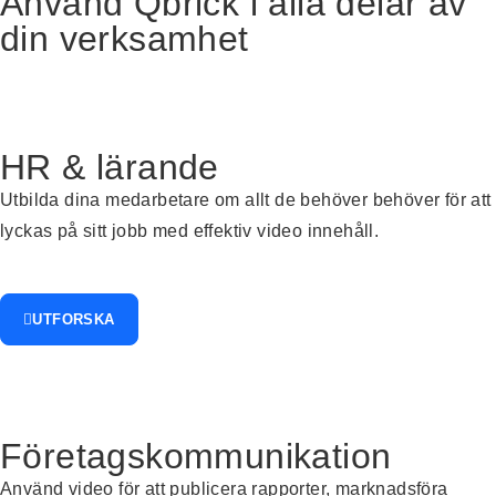
Använd Qbrick i alla delar av
din verksamhet
HR & lärande
Utbilda
dina
medarbetare
om allt de behöver
behöver
för att
lyckas på
sitt jobb
med
effektiv video
innehåll
.
UTFORSKA
Företagskommunikation
Använd video för att
publicera rapporter, marknadsföra