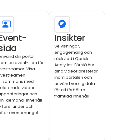
Event-
Insikter
sida
Se visningar,
engagemang och
Använd din portal
räckvidd i Qbrick
som en event-sida för
Analytics. Förstå hur
livestreamar. Visa
dina videor presterar
livestreamen
inom portalen och
tillsammans med
använd verklig data
relaterade videor,
för att förbättra
uppdateringar och
framtida innehåll.
on-demand-innehåll
– före, under och
efter evenemanget.