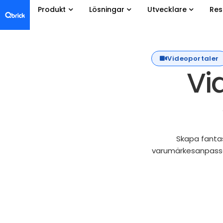
Produkt
Lösningar
Utvecklare
Res
Videoportaler
Vi
Skapa fantas
varumärkesanpassad