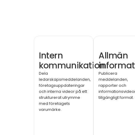
Intern
Allmän
kommunikation
informat
Dela
Publicera
ledarskapsmeddelanden,
meddelanden,
företagsuppdateringar
rapporter och
och interna videor på ett
informationsvideor 
strukturerat utrymme
tillgängligt format.
med företagets
varumärke.