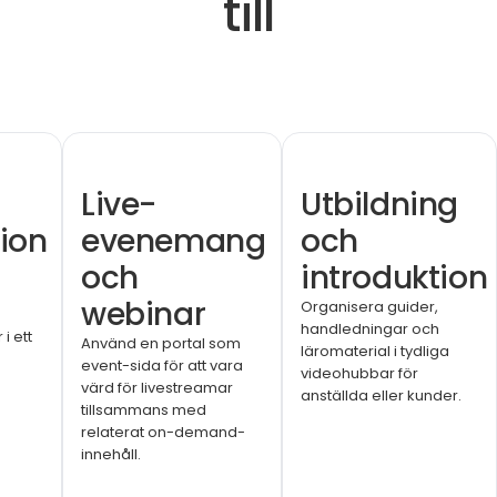
till
Live-
Utbildning
ion
evenemang
och
och
introduktion
webinar
Organisera guider,
handledningar och
i ett
Använd en portal som
läromaterial i tydliga
event-sida för att vara
videohubbar för
värd för livestreamar
anställda eller kunder.
tillsammans med
relaterat on-demand-
innehåll.