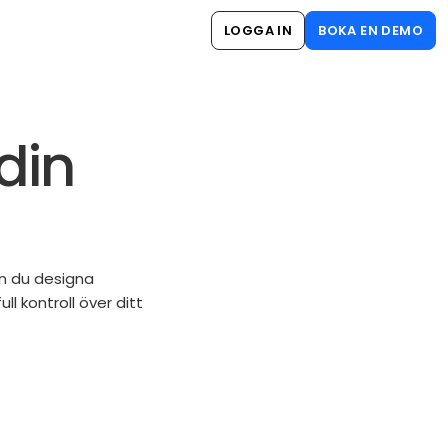
LOGGA IN
BOKA EN DEMO
din
l
an du designa
 kontroll över ditt