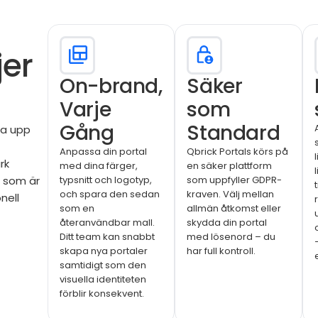
jer
On-brand,
Säker
Varje
som
Gång
Standard
da upp
Anpassa din portal
Qbrick Portals körs på
rk
med dina färger,
en säker plattform
g som är
typsnitt och logotyp,
som uppfyller GDPR-
och spara den sedan
kraven. Välj mellan
nell
som en
allmän åtkomst eller
återanvändbar mall.
skydda din portal
Ditt team kan snabbt
med lösenord – du
skapa nya portaler
har full kontroll.
samtidigt som den
visuella identiteten
förblir konsekvent.