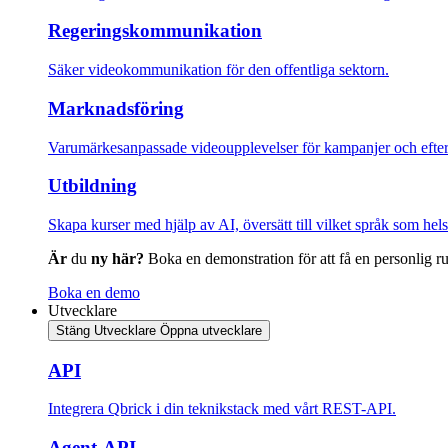
Regeringskommunikation
Säker videokommunikation för den offentliga sektorn.
Marknadsföring
Varumärkesanpassade videoupplevelser för kampanjer och efter
Utbildning
Skapa kurser med hjälp av AI, översätt till vilket språk som hel
Är
du
ny här?
Boka en demonstration för att få en personlig ru
Boka en demo
Utvecklare
Stäng Utvecklare
Öppna utvecklare
API
Integrera Qbrick i din teknikstack med vårt REST-API.
Agent-API