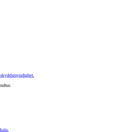
askyddsmyndighet.
ndtur.
kala.