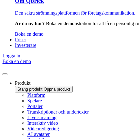
Om Qbrick
Den säkra strömningsplattformen för företagskommunikation.
Är
du
ny här?
Boka en demonstration för att få en personlig ru
Boka en demo
Priser
Investerare
Logga in
Boka en demo
Produkt
Stäng produkt
Öppna produkt
Plattform
Spelare
Portaler
Transkriptioner och undertexter
Live streaming
Interaktiv video
Videoredigering
AI-avatarer