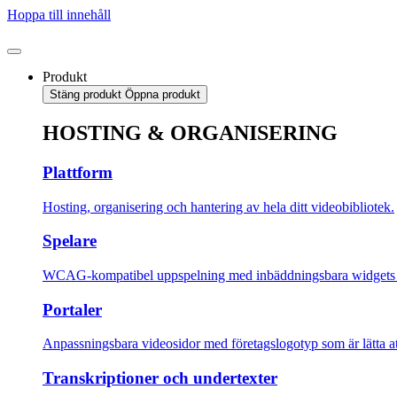
Hoppa till innehåll
Produkt
Stäng produkt
Öppna produkt
HOSTING & ORGANISERING
Plattform
Hosting, organisering och hantering av hela ditt videobibliotek.
Spelare
WCAG-kompatibel uppspelning med inbäddningsbara widgets fö
Portaler
Anpassningsbara videosidor med företagslogotyp som är lätta at
Transkriptioner och undertexter