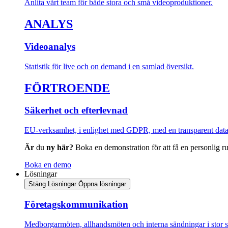
Anlita vårt team för både stora och små videoproduktioner.
ANALYS
Videoanalys
Statistik för live och on demand i en samlad översikt.
FÖRTROENDE
Säkerhet och efterlevnad
EU-verksamhet, i enlighet med GDPR, med en transparent dat
Är
du
ny här?
Boka en demonstration för att få en personlig ru
Boka en demo
Lösningar
Stäng Lösningar
Öppna lösningar
Företagskommunikation
Medborgarmöten, allhandsmöten och interna sändningar i stor s