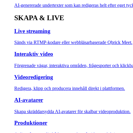
AI-genererade undertexter som kan redigeras helt efter eget tyc
SKAPA & LIVE
Live streaming
Sänds via RTMP-kodare eller webbläsarbaserade Qbrick Meet.
Interaktiv video
Förgrenade vägar, interaktiva områden, frågesporter och klickb
Videoredigering
Redigera, klipp och producera innehåll direkt i plattformen.
AI-avatarer
Skapa skräddarsydda AI-avatarer för skalbar videoproduktion.
Produktioner