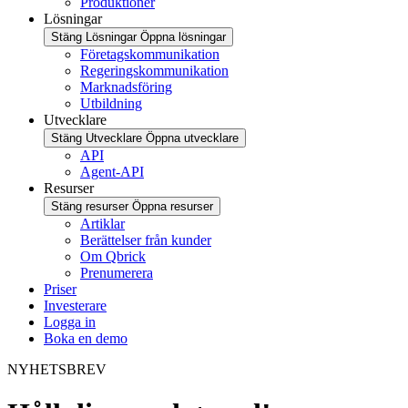
Produktioner
Lösningar
Stäng Lösningar
Öppna lösningar
Företagskommunikation
Regeringskommunikation
Marknadsföring
Utbildning
Utvecklare
Stäng Utvecklare
Öppna utvecklare
API
Agent-API
Resurser
Stäng resurser
Öppna resurser
Artiklar
Berättelser från kunder
Om Qbrick
Prenumerera
Priser
Investerare
Logga in
Boka en demo
NYHETSBREV