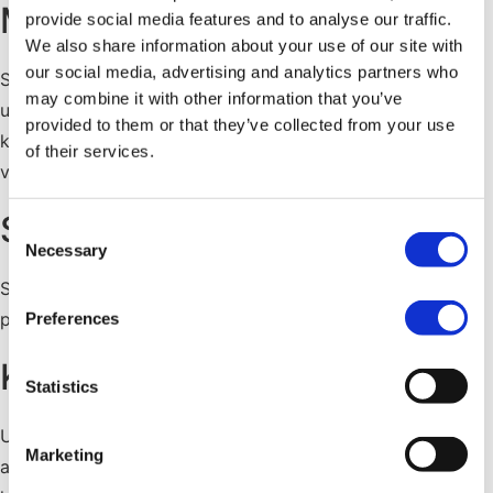
Marknadsför ditt varumärke
provide social media features and to analyse our traffic.
We also share information about your use of our site with
our social media, advertising and analytics partners who
Skapa engagerande innehåll som fångar
may combine it with other information that you’ve
uppmärksamheten och leder till nya leads - via sociala
provided to them or that they’ve collected from your use
kanaler, e-postkampanjer och webbplatsen för ditt
of their services.
varumärke.
Sälj produkter och tjänster
Consent
Necessary
Selection
Skapa köpbara videor för att presentera och sälja dina
produkter och tjänster i ett mer engagerande format.
Preferences
Kommunicera internt
Statistics
Utbilda och introducera dina nuvarande och framtida
Marketing
anställda med interaktiva guider, frågesporter och