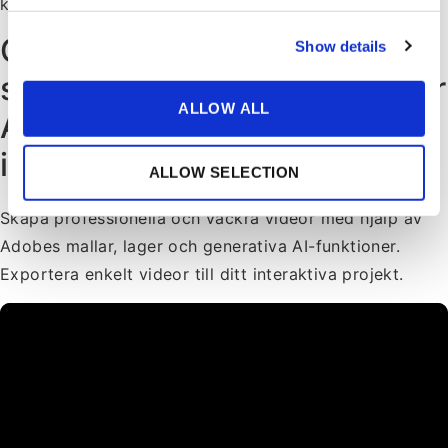
kurser.
Gör interaktiva videor
Show details
snabbare och bättre med vår
ALLOW ALL
Adobe Express-
implementering
ALLOW SELECTION
Skapa professionella och vackra videor med hjälp av
Adobes mallar, lager och generativa AI-funktioner.
Exportera enkelt videor till ditt interaktiva projekt.