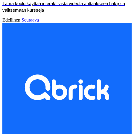
Tämä koulu käyttää interaktiivista videota auttaakseen hakijoita
valitsemaan kursseja
Edellinen
Seuraava