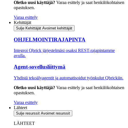
Oletko uusi käyttäjä?
Varaa esittely ja saat henkilökohtaisen
opastuksen.
Varaa esittely
Kehittäjät
Sulje Kehittäjät
Avoimet kehittäjät
OHJELMOINTIRAJAPINTA
Integroi Qbrick järjestelmäsi osaksi REST-rajapintamme
avulla.
Agent-sovellusliittymä
Yhdistä tekoälyagentit ja automatisoidut työnkulut Qbrickiin.
Oletko uusi käyttäjä?
Varaa esittely ja saat henkilökohtaisen
opastuksen.
Varaa esittely
Lähteet
Sulje resurssit
Avoimet resurssit
LÄHTEET