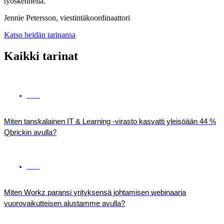
työskennellä."
Jennie Petersson, viestintäkoordinaattori
Katso heidän tarinansa
Kaikki tarinat
ENG
Miten tanskalainen IT & Learning -virasto kasvatti yleisöään 44 %
Qbrickin avulla?
ENG
Miten Workz paransi yrityksensä johtamisen webinaaria
vuorovaikutteisen alustamme avulla?