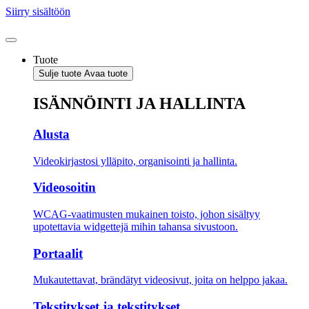
Siirry sisältöön
Tuote
Sulje tuote
Avaa tuote
ISÄNNÖINTI JA HALLINTA
Alusta
Videokirjastosi ylläpito, organisointi ja hallinta.
Videosoitin
WCAG-vaatimusten mukainen toisto, johon sisältyy
upotettavia widgettejä mihin tahansa sivustoon.
Portaalit
Mukautettavat, brändätyt videosivut, joita on helppo jakaa.
Tekstitykset ja tekstitykset