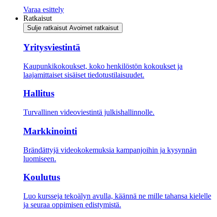
Varaa esittely
Ratkaisut
Sulje ratkaisut
Avoimet ratkaisut
Yritysviestintä
Kaupunkikokoukset, koko henkilöstön kokoukset ja
laajamittaiset sisäiset tiedotustilaisuudet.
Hallitus
Turvallinen videoviestintä julkishallinnolle.
Markkinointi
Brändättyjä videokokemuksia kampanjoihin ja kysynnän
luomiseen.
Koulutus
Luo kursseja tekoälyn avulla, käännä ne mille tahansa kielelle
ja seuraa oppimisen edistymistä.