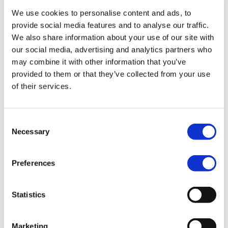
Kirjaudu sisään
We use cookies to personalise content and ads, to
Varaa esittely
provide social media features and to analyse our traffic.
We also share information about your use of our site with
our social media, advertising and analytics partners who
Tuote
may combine it with other information that you’ve
Sulje tuote
Avaa tuote
provided to them or that they’ve collected from your use
Alusta
Videosoitin
of their services.
Portaalit
Tekstitykset ja tekstitykset
Suora lähetys
Interaktiivinen video
Consent
Videon editointi
Necessary
Selection
AI-avatarit
Tuotannot
Ratkaisut
Preferences
Sulje ratkaisut
Avoimet ratkaisut
Yritysviestintä
Hallitus
Statistics
Markkinointi
Koulutus
Kehittäjät
Sulje Kehittäjät
Avoimet kehittäjät
Marketing