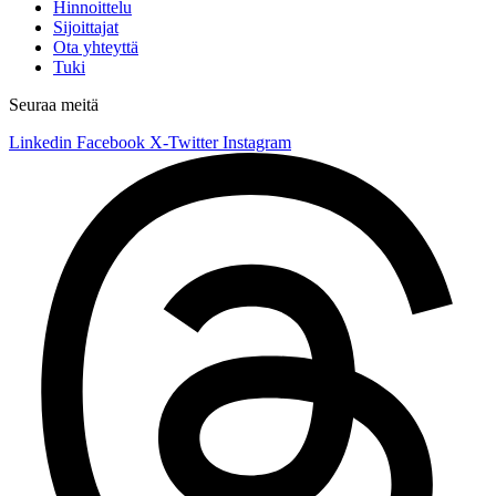
Hinnoittelu
Sijoittajat
Ota yhteyttä
Tuki
Seuraa meitä
Linkedin
Facebook
X-Twitter
Instagram