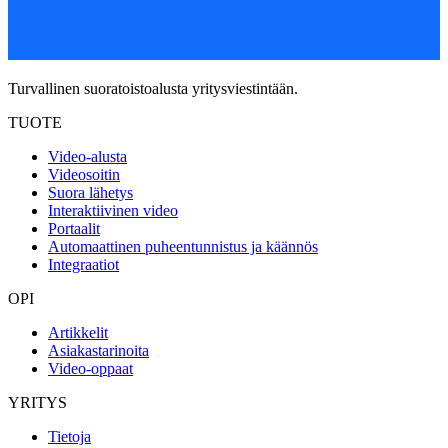
Turvallinen suoratoistoalusta yritysviestintään.
TUOTE
Video-alusta
Videosoitin
Suora lähetys
Interaktiivinen video
Portaalit
Automaattinen puheentunnistus ja käännös
Integraatiot
OPI
Artikkelit
Asiakastarinoita
Video-oppaat
YRITYS
Tietoja