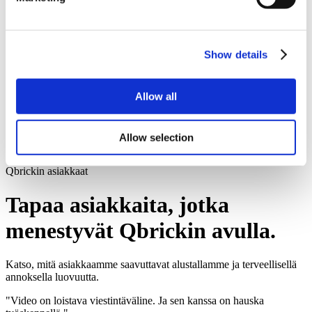
OHJELMOINTIRAJAPINTA
Agent-sovellusliittymä
Lähteet
Sulje resurssit
Avoimet resurssit
Show details
Artikkelit
Asiakastarinat
Tietoja Qbrickistä
Allow all
Tilaa
Hinnoittelu
Sijoittajat
Kirjaudu sisään
Allow selection
Varaa esittely
Qbrickin asiakkaat
Tapaa asiakkaita, jotka
menestyvät Qbrickin avulla.
Katso, mitä asiakkaamme saavuttavat alustallamme ja terveellisellä
annoksella luovuutta.
"Video on loistava viestintäväline. Ja sen kanssa on hauska