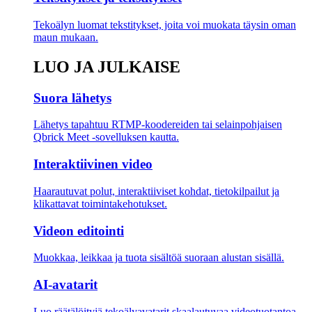
Tekoälyn luomat tekstitykset, joita voi muokata täysin oman
maun mukaan.
LUO JA JULKAISE
Suora lähetys
Lähetys tapahtuu RTMP-koodereiden tai selainpohjaisen
Qbrick Meet -sovelluksen kautta.
Interaktiivinen video
Haarautuvat polut, interaktiiviset kohdat, tietokilpailut ja
klikattavat toimintakehotukset.
Videon editointi
Muokkaa, leikkaa ja tuota sisältöä suoraan alustan sisällä.
AI-avatarit
Luo räätälöityjä tekoälyavatarit skaalautuvaa videotuotantoa