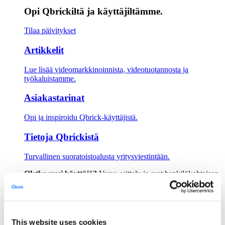
Opi Qbrickiltä ja käyttäjiltämme.
Tilaa päivitykset
Artikkelit
Lue lisää videomarkkinoinnista, videotuotannosta ja
työkaluistamme.
Asiakastarinat
Opi ja inspiroidu Qbrick-käyttäjistä.
Tietoja Qbrickistä
Turvallinen suoratoistoalusta yritysviestintään.
Oletko uusi käyttäjä?
Varaa esittely ja saat henkilökohtaisen
opastuksen.
Varaa esittely
Hinnoittelu
Sijoittajat
This website uses cookies