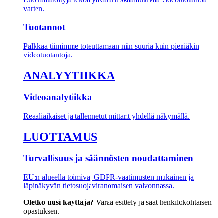
varten.
Tuotannot
Palkkaa tiimimme toteuttamaan niin suuria kuin pieniäkin
videotuotantoja.
ANALYYTIIKKA
Videoanalytiikka
Reaaliaikaiset ja tallennetut mittarit yhdellä näkymällä.
LUOTTAMUS
Turvallisuus ja säännösten noudattaminen
EU:n alueella toimiva, GDPR-vaatimusten mukainen ja
läpinäkyvän tietosuojaviranomaisen valvonnassa.
Oletko uusi käyttäjä?
Varaa esittely ja saat henkilökohtaisen
opastuksen.