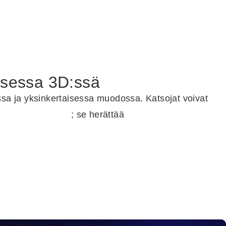
visessa 3D:ssä
assa ja yksinkertaisessa muodossa. Katsojat voivat
otteesi paremmin
; se herättää
kiinnostusta ja