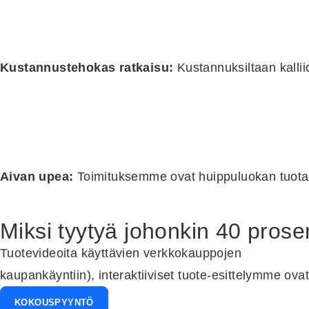
Kustannustehokas ratkaisu:
Kustannuksiltaan kallii
Aivan upea:
Toimituksemme ovat huippuluokan tuotant
Miksi tyytyä johonkin 40 pros
Tuotevideoita käyttävien verkkokauppojen
ostot lisää
kaupankäyntiin), interaktiiviset tuote-esittelymme ova
KOKOUSPYYNTÖ