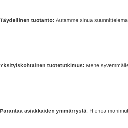
Täydellinen tuotanto:
Autamme sinua suunnittelemaa
Yksityiskohtainen tuotetutkimus:
Mene syvemmälle k
Parantaa asiakkaiden ymmärrystä
: Hienoa monimutkai