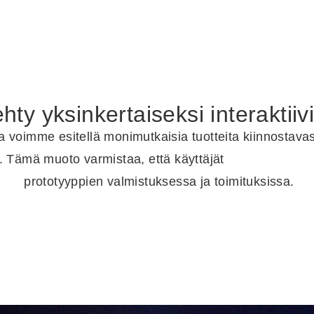
hty yksinkertaiseksi interaktii
lla voimme esitellä monimutkaisia tuotteita kiinnostav
peä. Tämä muoto varmistaa, että käyttäjät
ymmärtävät tu
ahaa
prototyyppien valmistuksessa ja toimituksissa.