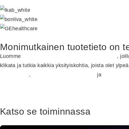
Monimutkainen tuotetieto on te
Luomme
navigointikykyisiä 3D-animaatiovideoita
, joi
klikata ja tutkia kaikkia yksityiskohtia, joista olet yl
uteliaisuutta
,
vähentää tuotepalautuksia
ja
säästää r
Katso se toiminnassa