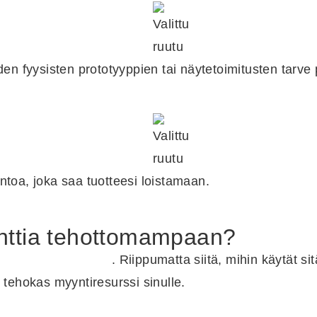
den fyysisten prototyyppien tai näytetoimitusten tarve 
oa, joka saa tuotteesi loistamaan.
enttia tehottomampaan?
ntyvät 40 prosenttia
. Riippumatta siitä, mihin käytät s
t tehokas myyntiresurssi sinulle.