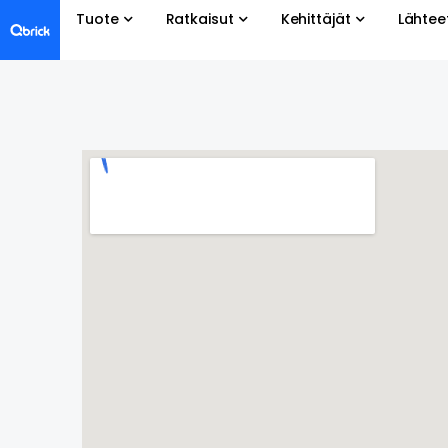
Tuote
Ratkaisut
Kehittäjät
Lähtee