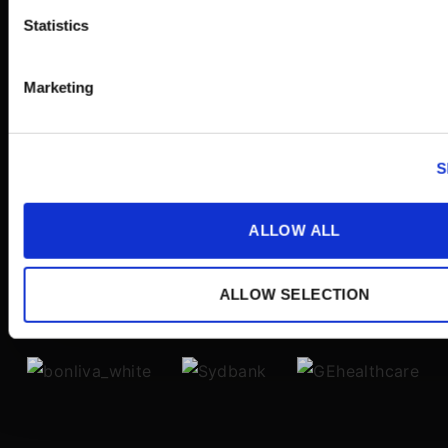
Statistics
Marketing
S
ALLOW ALL
ALLOW SELECTION
Pålitelig av over 100 selskaper