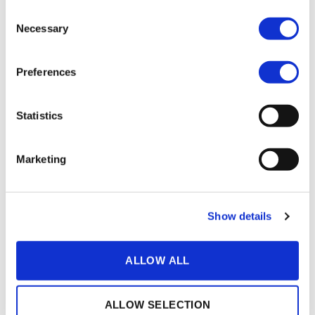
Øg engagement og
Consent
Necessary
Selection
konverteringer
Gør passive seere til aktive deltagere!
Preferences
Interaktiv video har vist sig at øge
engagementet
(+66 %
) og
Statistics
konverteringen
(+25 %
).
Marketing
Mål og lær af dit publikum
Med hver publikumsinteraktion får du nye
Show details
datapunkter. Lær om din målgruppe, og tag
beslutninger baseret på faktiske data.
ALLOW ALL
ALLOW SELECTION