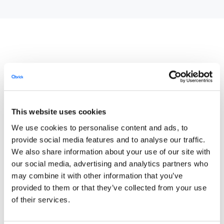
This website uses cookies
Skab en mindeværdig
We use cookies to personalise content and ads, to
oplevelse
provide social media features and to analyse our traffic.
We also share information about your use of our site with
Skil dig ud fra mængden!
Ved at bruge
our social media, advertising and analytics partners who
interaktiv video vil dit publikum huske dig og
may combine it with other information that you’ve
få lyst til at komme tilbage efter mere.
provided to them or that they’ve collected from your use
of their services.