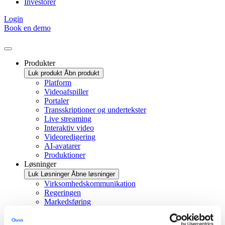
Investorer
Login
Book en demo
Produkter
Luk produkt
Åbn produkt
Platform
Videoafspiller
Portaler
Transskriptioner og undertekster
Live streaming
Interaktiv video
Videoredigering
AI-avatarer
Produktioner
Løsninger
Luk Løsninger
Åbne løsninger
Virksomhedskommunikation
Regeringen
Markedsføring
Uddannelse
Udviklere