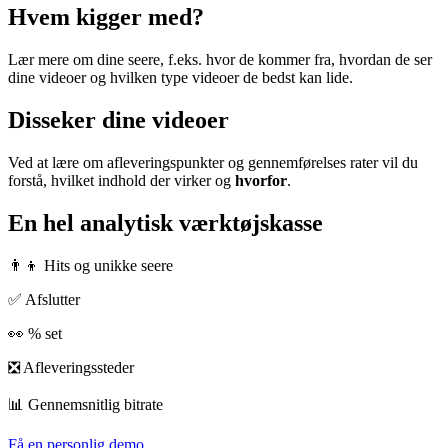
Hvem kigger med?
Lær mere om dine seere, f.eks. hvor de kommer fra, hvordan de ser
dine videoer
og hvilken type videoer de bedst kan lide.
Disseker dine videoer
Ved at lære om afleveringspunkter og gennemførelses
rater
vil du
forstå, hvilket indhold der virker og
hvorfor
.
En hel analytisk værktøjskasse
‍👨‍👦
Hits og unikke seere
✅ Afslutter
👀 % set
❎ Afleveringssteder
📊 Gennemsnitlig bitrate
Få en personlig demo