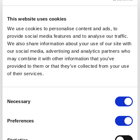
Luk udviklere
Åbne udviklere
API
Agent-API
This website uses cookies
Ressourcer
Luk ressourcer
Åbne ressourcer
We use cookies to personalise content and ads, to
Artikler
provide social media features and to analyse our traffic.
Kundehistorier
Om Qbrick
We also share information about your use of our site with
Abonner
our social media, advertising and analytics partners who
Priser
may combine it with other information that you’ve
Investorer
Login
provided to them or that they’ve collected from your use
Book en demo
of their services.
Videoanalyse
Consent
Necessary
Selection
Skab reelle resultater med
præcise data
Preferences
Analyse er grundlaget for en stærk videostrategi. Lav videoer - lær -