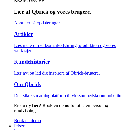
RESSOURCER
Lær af Qbrick og vores brugere.
Abonner på opdateringer
Artikler
Læs mere om videomarkedsføring, produktion og vores
værktøjer.
Kundehistorier
Lær nyt og lad dig inspirere af Qbrick-brugere.
Om Qbrick
Den sikre streamingplatform til virksomhedskommunikation.
Er
du
ny her?
Book en demo for at få en personlig
rundvisning.
Book en demo
Priser