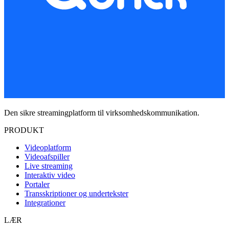
Den sikre streamingplatform til virksomhedskommunikation.
PRODUKT
Videoplatform
Videoafspiller
Live streaming
Interaktiv video
Portaler
Transskriptioner og undertekster
Integrationer
LÆR