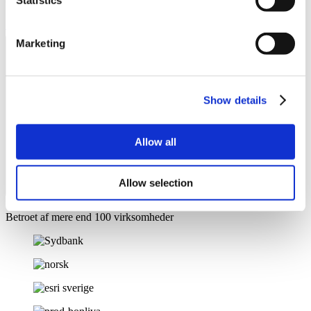
Statistics
optimer - gentag!
Kontakt os
Marketing
Show details
Allow all
Allow selection
Betroet af mere end 100 virksomheder