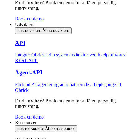
Er
du
ny her?
Book en demo for at få en personlig
rundvisning.
Book en demo
Udviklere
Luk udviklere
Åbne udviklere
API
Integrer Qbrick i din systemarkitektur ved hjælp af vores
REST API.
Agent-API
Forbind AI-agenter og automatiserede arbejdsgange til
Qbrick.
Er
du
ny her?
Book en demo for at få en personlig
rundvisning.
Book en demo
Ressourcer
Luk ressourcer
Åbne ressourcer