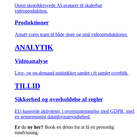
Opret skræddersyede AI-avatarer til skalerbar
videoproduktion.
Produktioner
Ansæt vores team til både store og små videoproduktioner.
ANALYTIK
Videoanalyse
Live- og on-demand-statistikker samlet i ét samlet overblik.
TILLID
Sikkerhed og overholdelse af regler
EU-baserede aktiviteter, i overensstemmelse med GDPR, med
en gennemsigtig datatilsynsmyndighed.
Er
du
ny her?
Book en demo for at få en personlig
rundvisning.